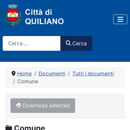
Cerca
Cerca
Home
Documenti
Tutti i documenti
Comune
Download selected
Cartella
Comune