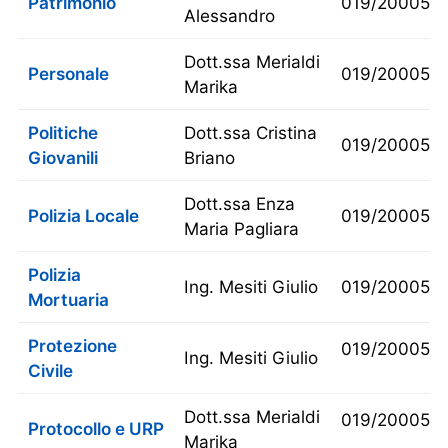
Patrimonio
019/200053
Alessandro
Dott.ssa Merialdi
Personale
019/200054
Marika
Politiche
Dott.ssa Cristina
019/2000511
Giovanili
Briano
Dott.ssa Enza
Polizia Locale
019/200055
Maria Pagliara
Polizia
Ing. Mesiti Giulio
019/200053
Mortuaria
Protezione
019/200053
Ing. Mesiti Giulio
Civile
Dott.ssa Merialdi
019/200050
Protocollo e URP
Marika