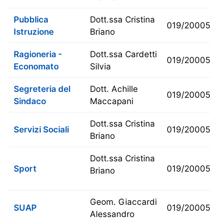
Pubblica
Dott.ssa Cristina
019/200054
Istruzione
Briano
Ragioneria -
Dott.ssa Cardetti
019/200053
Economato
Silvia
Segreteria del
Dott. Achille
019/200050
Sindaco
Maccapani
Dott.ssa Cristina
Servizi Sociali
019/200054
Briano
Dott.ssa Cristina
Sport
019/2000511
Briano
Geom. Giaccardi
SUAP
019/200053
Alessandro