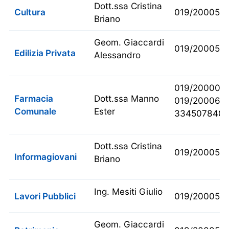
Dott.ssa Cristina
Cultura
019/2000511
Briano
Geom. Giaccardi
019/200053
Edilizia Privata
Alessandro
019/200000
Farmacia
Dott.ssa Manno
019/200060
Comunale
Ester
334507840
Dott.ssa Cristina
019/200054
Informagiovani
Briano
Ing. Mesiti Giulio
Lavori Pubblici
019/200053
Geom. Giaccardi