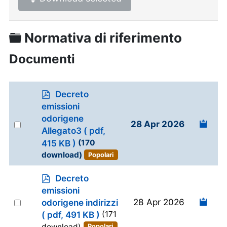
Cartella
Normativa di riferimento
Documenti
p
Decreto
d
emissioni
f
odorigene
Select
28 Apr 2026
Allegato3
( pdf,
an
415 KB )
(170
item
download)
Popolari
p
Decreto
d
emissioni
f
Select
28 Apr 2026
odorigene indirizzi
an
( pdf, 491 KB )
(171
item
download)
Popolari