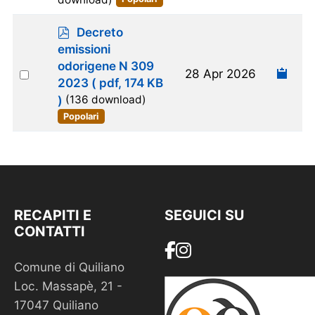
p
Decreto
d
emissioni
f
odorigene N 309
Select
28 Apr 2026
2023
( pdf, 174 KB
an
)
(136 download)
item
Popolari
RECAPITI E
SEGUICI SU
CONTATTI
Comune di Quiliano
Loc. Massapè, 21 -
17047 Quiliano