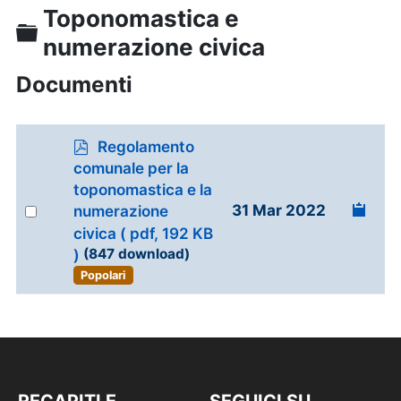
Toponomastica e
Cartella
numerazione civica
Documenti
p
Regolamento
d
comunale per la
f
toponomastica e la
Select
31 Mar 2022
numerazione
an
civica
( pdf, 192 KB
item
)
(847 download)
Popolari