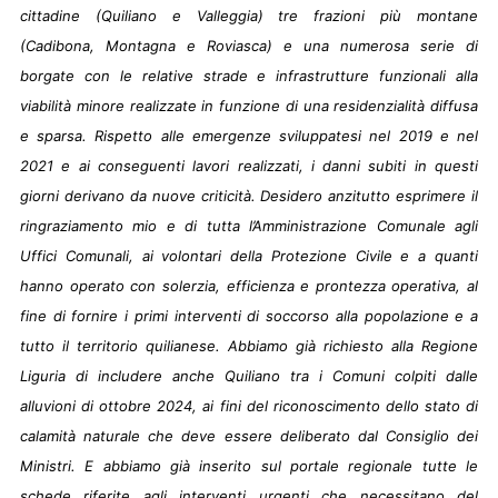
cittadine (Quiliano e Valleggia) tre frazioni più montane
(Cadibona, Montagna e Roviasca) e una numerosa serie di
borgate con le relative strade e infrastrutture funzionali alla
viabilità minore realizzate in funzione di una residenzialità diffusa
e sparsa. Rispetto alle emergenze sviluppatesi nel 2019 e nel
2021 e ai conseguenti lavori realizzati, i danni subiti in questi
giorni derivano da nuove criticità. Desidero anzitutto esprimere il
ringraziamento mio e di tutta l’Amministrazione Comunale agli
Uffici Comunali, ai volontari della Protezione Civile e a quanti
hanno operato con solerzia, efficienza e prontezza operativa, al
fine di fornire i primi interventi di soccorso alla popolazione e a
tutto il territorio quilianese. Abbiamo già richiesto alla Regione
Liguria di includere anche Quiliano tra i Comuni colpiti dalle
alluvioni di ottobre 2024, ai fini del riconoscimento dello stato di
calamità naturale che deve essere deliberato dal Consiglio dei
Ministri. E abbiamo già inserito sul portale regionale tutte le
schede riferite agli interventi urgenti che necessitano del