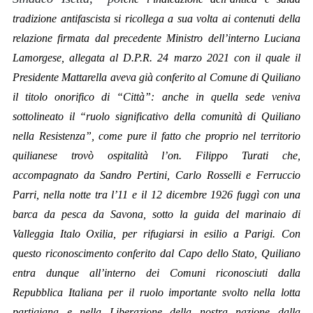
tradizione antifascista si ricollega a sua volta ai contenuti della
relazione firmata dal precedente Ministro dell’interno Luciana
Lamorgese, allegata al D.P.R. 24 marzo 2021 con il quale il
Presidente Mattarella aveva già conferito al Comune di Quiliano
il titolo onorifico di “Città”: anche in quella sede veniva
sottolineato il “ruolo significativo della comunità di Quiliano
nella Resistenza”, come pure il fatto che proprio nel territorio
quilianese trovò ospitalità l’on. Filippo Turati che,
accompagnato da Sandro Pertini, Carlo Rosselli e Ferruccio
Parri, nella notte tra l’11 e il 12 dicembre 1926 fuggì con una
barca da pesca da Savona, sotto la guida del marinaio di
Valleggia Italo Oxilia, per rifugiarsi in esilio a Parigi. Con
questo riconoscimento conferito dal Capo dello Stato, Quiliano
entra dunque all’interno dei Comuni riconosciuti dalla
Repubblica Italiana per il ruolo importante svolto nella lotta
partigiana e nella Liberazione della nostra nazione dalla