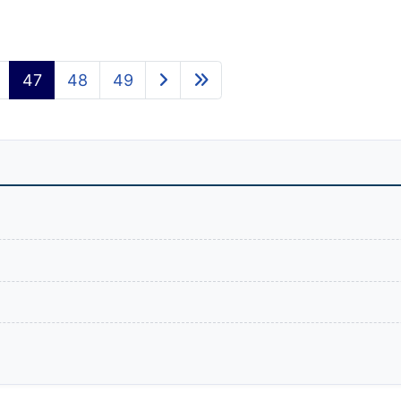
47
48
49